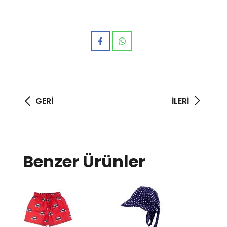
Yazı
GERI
İLERI
gezinmesi
Benzer Ürünler