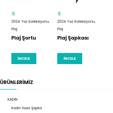
2024 Yaz Koleksiyonu
,
2024 Yaz Koleksiyonu
,
2024 
Plaj
Plaj
Plaj
Plaj Şortu
Plaj Şapkası
Pla
İNCELE
İNCELE
İ
ÜRÜNLERİMİZ
KADIN
Kadın Hasır Şapka