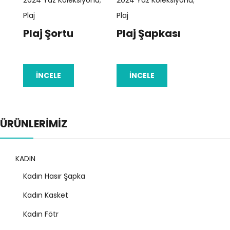
Plaj
Plaj
Plaj
Plaj Şortu
Plaj Şapkası
Pla
İNCELE
İNCELE
İ
ÜRÜNLERİMİZ
KADIN
Kadın Hasır Şapka
Kadın Kasket
Kadın Fötr