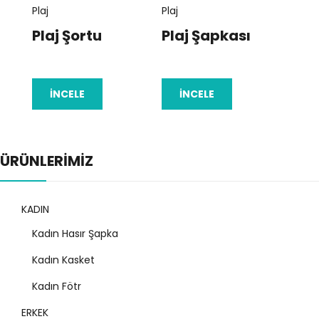
Plaj
Plaj
Plaj
Plaj Şortu
Plaj Şapkası
Pla
İNCELE
İNCELE
İ
ÜRÜNLERİMİZ
KADIN
Kadın Hasır Şapka
Kadın Kasket
Kadın Fötr
ERKEK