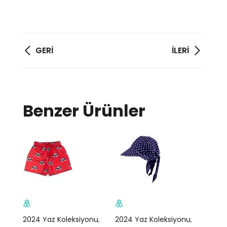
Yazı
GERI
İLERI
gezinmesi
Benzer Ürünler
2024 Yaz Koleksiyonu
,
2024 Yaz Koleksiyonu
,
2024 