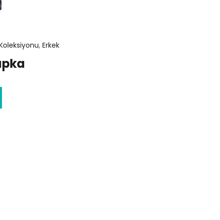
Koleksiyonu
,
Erkek
apka