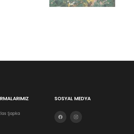
İRMALARIMIZ
SOSYAL MEDYA
tlas Şapka