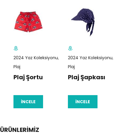
2024 Yaz Koleksiyonu
,
2024 Yaz Koleksiyonu
,
2024 
Plaj
Plaj
Plaj
Plaj Şortu
Plaj Şapkası
Pla
İNCELE
İNCELE
İ
ÜRÜNLERİMİZ