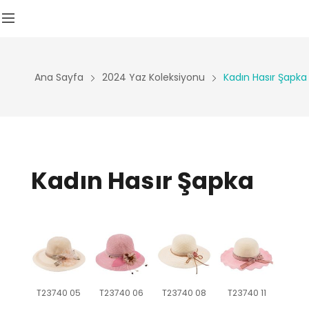
Ana Sayfa
2024 Yaz Koleksiyonu
Kadın Hasır Şapka
Kadın Hasır Şapka
T23740 05
T23740 06
T23740 08
T23740 11