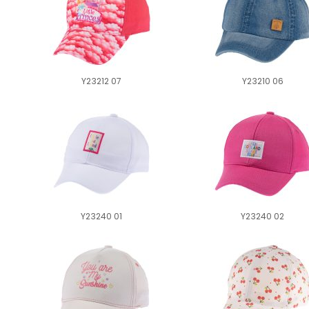
Y23212 07
Y23210 06
Y23240 01
Y23240 02