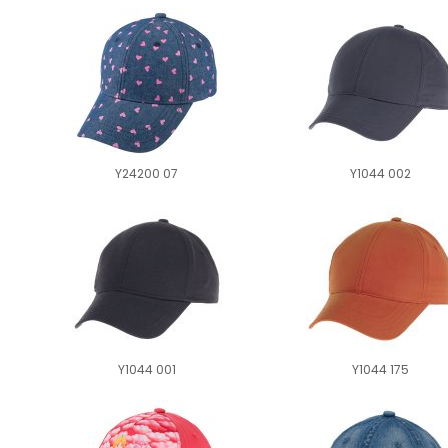
Y24200 07
Y1044 002
Y1044 001
Y1044 175