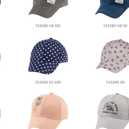
Y23280 08 105
Y23280 08 131
Y23290 02 025
Y23290 05