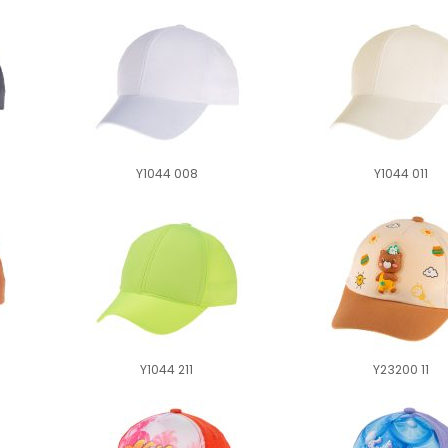
Y1044 008
Y1044 011
Y1044 211
Y23200 11