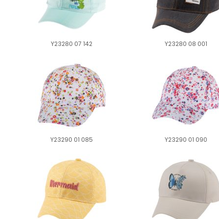
Y23280 07 142
Y23280 08 001
Y23290 01 085
Y23290 01 090