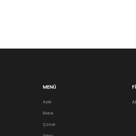
MENÜ
F
Aylık
A
Bebe
Çocuk
Genç