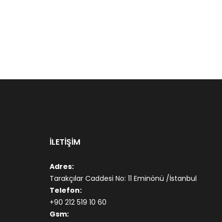
İLETİŞİM
Adres:
Tarakçılar Caddesi No: 11 Eminönü /İstanbul
Telefon:
+90 212 519 10 60
Gsm: