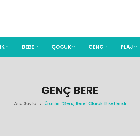
IK
BEBE
ÇOCUK
GENÇ
PLAJ
SKET
RE
KSI
SI
AKSI
SKET
TASI
KADIN FÖTR
ERKEK KASKET
AYLIK FÖTR
BEBE HASIR ŞAPKA
ÇOCUK FÖTR
GENÇ BERE
PLAJ ŞORTU
GENÇ BERE
Ana Sayfa
Ürünler “Genç Bere” Olarak Etiketlendi